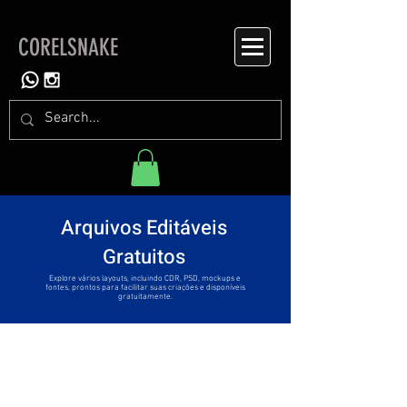
CORELSNAKE
Arquivos Editáveis
Gratuitos
Explore vários layouts, incluindo CDR, PSD, mockups e
fontes, prontos para facilitar suas criações e disponíveis
gratuitamente.