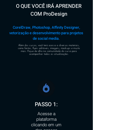
O QUE VOCÊ IRÁ APRENDER
COM ProDesign
CorelDraw, Photoshop, Affinity Designer,
vetorização e desenvolvimento para projetos
de social media.
Além dos cursos, você terá acesso a diversos materiais,
como fontes, flyers editáveis, imagens, mockups e muito
mais. Fique de olho na comunidade do curso para
acompanhar todas as atualizações.
PASSO 1:
Acesse a
plataforma
clicando em um